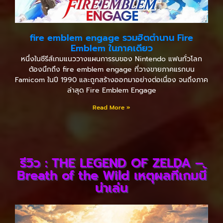
fire emblem engage รวมฮิตตำนาน Fire
Emblem ในภาคเดียว
หนึ่งในซีรีส์เกมแนววางแผนการรบของ Nintendo แฟนทั่วโลก
ต้องนึกถึง fire emblem engage ที่วางขายภาคแรกบน
Famicom ในปี 1990 และถูกสร้างออกมาอย่างต่อเนื่อง จนถึงภาค
ล่าสุด Fire Emblem Engage
Read More »
รีวิว : THE LEGEND OF ZELDA –
Breath of the Wild เหตุผลที่เกมนี้
น่าเล่น