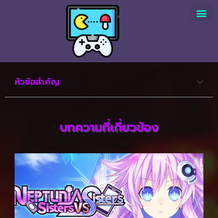
หัวข้อสำคัญ
บทความที่เกี่ยวข้อง