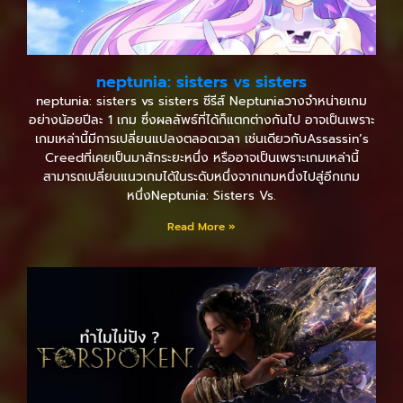
neptunia: sisters vs sisters
neptunia: sisters vs sisters ซีรีส์ Neptuniaวางจำหน่ายเกม
อย่างน้อยปีละ 1 เกม ซึ่งผลลัพธ์ที่ได้ก็แตกต่างกันไป อาจเป็นเพราะ
เกมเหล่านี้มีการเปลี่ยนแปลงตลอดเวลา เช่นเดียวกับAssassin’s
Creedที่เคยเป็นมาสักระยะหนึ่ง หรืออาจเป็นเพราะเกมเหล่านี้
สามารถเปลี่ยนแนวเกมได้ในระดับหนึ่งจากเกมหนึ่งไปสู่อีกเกม
หนึ่งNeptunia: Sisters Vs.
Read More »