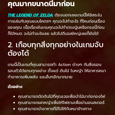
คุณมากขนาดนี้มาก่อน
THE LEGEND OF ZELDA
ต้องบอกเลยเกมนี้ให้อิสระใน
การเล่นกับคุณแบบโคตรๆ คุณจะไปทำอะไร ที่ไหนก่อนเรื่อง
ของคุณ เนื้อเรื่องในเกมคุณจะไปทำตรงนู้นหรือตรงนี้ก่อน
ก็ได้หมด จะไม่ทำอะไรเลย แล้วไปตีบอสใหญ่เลยก็ยังได้
2. เกือบทุกสิ่งทุกอย่างในเกมจับ
ต้องได้
เกมนี้เป็นเกมที่คุณสามารถทำ Action ต่างๆ กับสิ่งของ
รอบตัวได้แทบทุกอย่าง ตั้งแต่ ต้นไม้ ใบหญ้า ให้อาหารหมา
ทำอาหารเพิ่มพลัง และอื่นๆอีกมากมาย
ตัวอย่าง
คุณสามารถตัดต้นไม้ที่คุณเจอเพื่อนำไม้มาก่อกองไฟ
คุณสามารถเผาหญ้าเพื่อให้ไฟลามเพื่อฆ่ามอนสเตอร์
คุณสามารถนำอาหารที่มีไปให้กับหมาข้างทาง