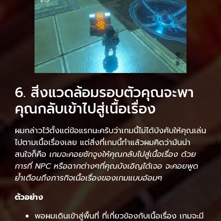
6. สิ่งแวดล้อมรอบตัวคุณจะพา
คุณกลับเข้าไปสู่เนื้อเรื่อง
ผมกล่าวไว้ตั้งแต่ข้อแรกนะครับว่าเกมนี้ไม่ได้บังคับให้คุณเล่น
ไปตามเนื้อเรื่องเลย แต่สิ่งที่เกมนี้ทำแล้วผมคิดว่ามันน่า
สนใจก็คือ
เกมจะคอยชักจูงให้คุณกลับไปสู่เนื้อเรื่อง ด้วย
การที่ NPC หรือฉากต่างๆที่คุณบังเอิญได้เจอ จะคอยพูด
ย้ำเตือนถึงภารกิจเนื้อเรื่องของเกมแบบอ้อมๆ
ตัวอย่าง
พอผมเดินเข้าสู่พื้นที่ ที่เกี่ยวข้องกับเนื้อเรื่อง เกมจะมี