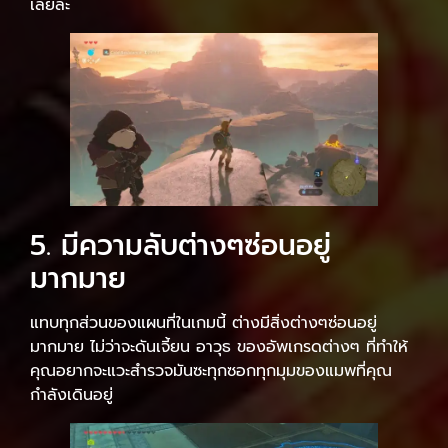
เลยล่ะ
5. มีความลับต่างๆซ่อนอยู่
มากมาย
แทบทุกส่วนของแผนที่ในเกมนี้ ต่างมีสิ่งต่างๆซ่อนอยู่
มากมาย ไม่ว่าจะดันเจี้ยน อาวุธ ของอัพเกรดต่างๆ ที่ทำให้
คุณอยากจะแวะสำรวจมันซะทุกซอกทุกมุมของแมพที่คุณ
กำลังเดินอยู่