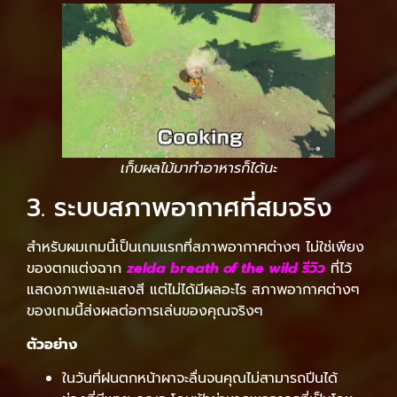
เก็บผลไม้มาทำอาหารก็ได้นะ
3. ระบบสภาพอากาศที่สมจริง
สำหรับผมเกมนี้เป็นเกมแรกที่สภาพอากาศต่างๆ ไม่ใช่เพียง
ของตกแต่งฉาก
zelda breath of the wild รีวิว
ที่ไว้
แสดงภาพและแสงสี แต่ไม่ได้มีผลอะไร สภาพอากาศต่างๆ
ของเกมนี้ส่งผลต่อการเล่นของคุณจริงๆ
ตัวอย่าง
ในวันที่ฝนตกหน้าผาจะลื่นจนคุณไม่สามารถปีนได้