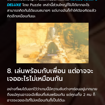
DELUXE
โดย Puzzle เหล่านี้ส่วนใหญ่ก็ไม่ได้ยากอะไร
สามารถคิดกันได้แบบสบายๆ แต่บางอันก็ทำให้ต้องคิดแล้ว
คิดอีกเหมือนกันนะ
8. เล่นพร้อมกับเพื่อน แต่อาจจะ
เจออะไรไม่เหมือนกัน
อย่างที่ผมได้บอกไว้ว่าเกมนี้มีความลับต่างๆซ่อนอยู่มากมาย
ถึงแม้คุณอาจจะมีเพื่อนที่เล่นพร้อมกัน แต่คุณทั้ง 2 คน ก็
อาจจะเจออะไรที่ไม่เหมือนกันก็เป็นได้นะ